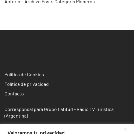
Navegación
Anterior:
Archivo Posts Categoria Pioneros
de
entradas
Política de Cookies
Política de privacidad
Contacto
Corresponsal para Grupo Latitud - Radio TV Turística
(Argentina)
Valoramos tu privacidad