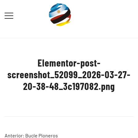
Saltar
al
contenido
Destination Marketing – Periodismo
Irina Domsch de Grassmann –
Turístico
Choosing Argentina
Elementor-post-
screenshot_52099_2026-03-27-
20-38-48_3c197082.png
Navegación
Anterior:
Bucle Pioneros