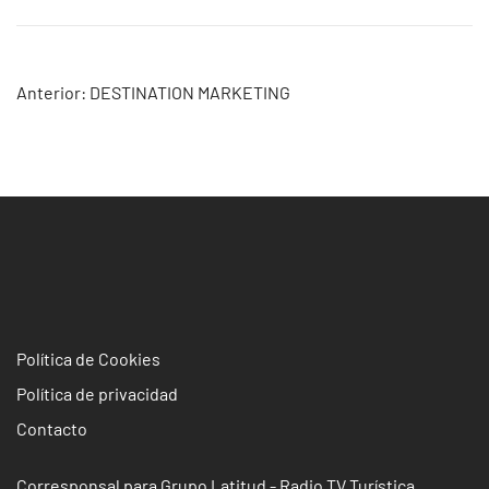
Navegación
Anterior:
DESTINATION MARKETING
de
entradas
Política de Cookies
Política de privacidad
Contacto
Corresponsal para Grupo Latitud - Radio TV Turística