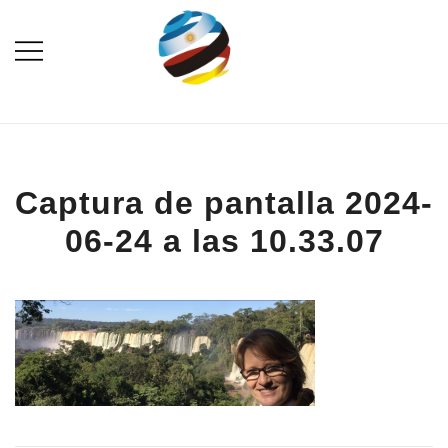
Saltar
al
contenido
Destination Marketing – Periodismo
Irina Domsch de
Turístico
Grassmann – Choosing
Argentina
Captura de pantalla 2024-
06-24 a las 10.33.07