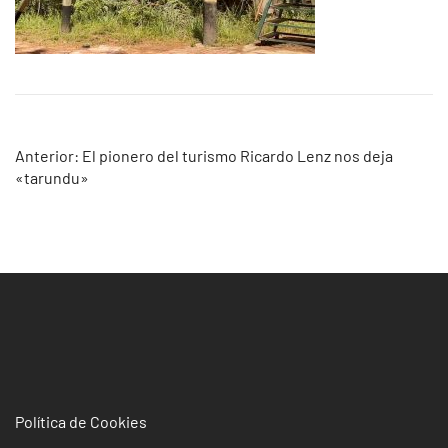
Navegación
Anterior:
El pionero del turismo Ricardo Lenz nos deja
«tarundu»
de
entradas
Política de Cookies