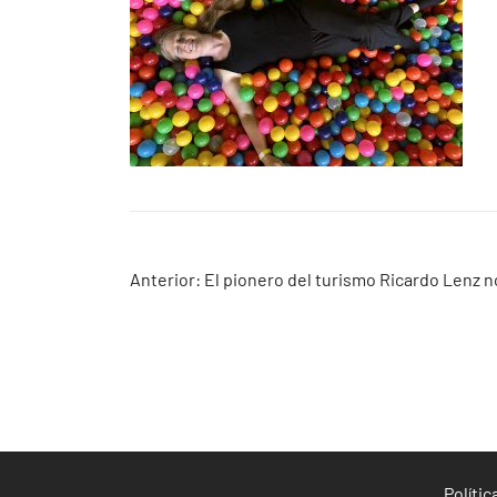
Navegación
Anterior:
El pionero del turismo Ricardo Lenz 
de
entradas
Políti