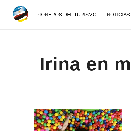
Saltar
al
PIONEROS DEL TURISMO
NOTICIAS
contenido
Destination Marketing – Periodismo Turístico
Irina Domsch de Grassmann – Choosin
Irina en 