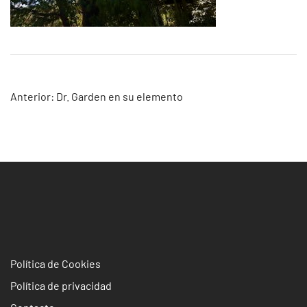
Navegación
Anterior:
Dr. Garden en su elemento
de
entradas
Política de Cookies
Política de privacidad