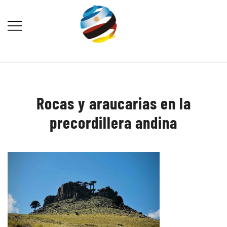
Saltar
al
contenido
Destination Marketing – Periodismo
Irina Domsch de Grassmann –
Turístico
Choosing Argentina
Rocas y araucarias en la
precordillera andina