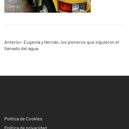
Navegación
Anterior:
Eugenia y Hernán, los pioneros que siguieron el
llamado del agua.
de
entradas
Política de Cookies
Política de privacidad