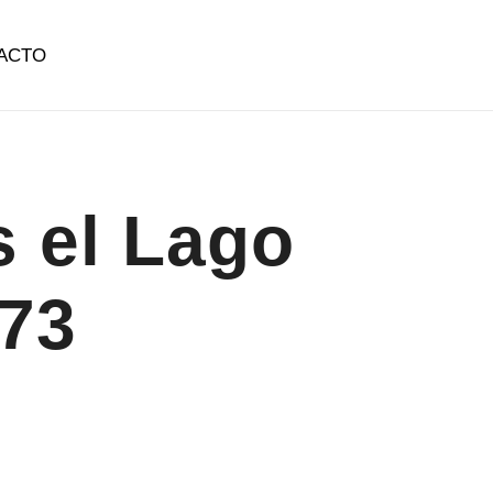
ACTO
 el Lago
073