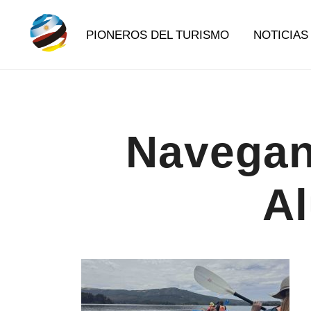
Saltar
al
PIONEROS DEL TURISMO
NOTICIAS
contenido
Destination Marketing – Periodismo Turístico
Irina Domsch de Grassmann – Choosin
Navegan
Al