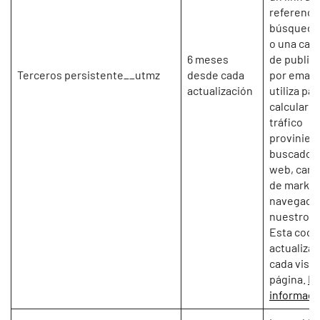
referencia
búsqueda
o una ca
6 meses
de publici
Terceros persistente__utmz
desde cada
por email.
actualización
utiliza par
calcular el
tráfico
provinien
buscador
web, cam
de market
navegació
nuestro si
Esta cook
actualiza 
cada vista
página.
M
informaci