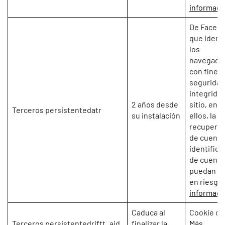
informaci
De Faceb
que identi
los
navegado
con fines
seguridad
integridad
2 años desde
sitio, entr
Terceros persistentedatr
su instalación
ellos, la
recuperac
de cuentas
identifica
de cuenta
puedan es
en riesgo
informaci
Caduca al
Cookie de
Terceros persistentedriftt_aid
finalizar la
Más