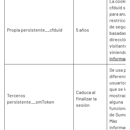
La cookie
cfduid se u
para anula
restricci
de seguri
Propia persistente__cfduid
5 años
basadas e
dirección 
visitante 
viniendo.
informaci
Se usa pa
diferencia
usuarios a
que se les
Caduca al
Terceros
mostrado
finalizar la
persistente__smToken
alguna
sesión
funcional
de Sumom
Más
informaci