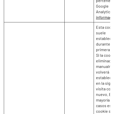
perteneci
Google
Analytics.
informaci
Esta cook
suele
establece
durante la
primera vi
Si la cook
eliminada
manualme
volverá a
establece
en la sigu
visita con
nuevo. En 
mayoría de
casos est
cookie se 