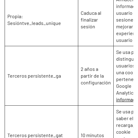
informaci
Caduca al
usuario y 
Propia:
finalizar
sesiones 
Sesióntve_leads_unique
sesión
mejorar la
experienc
usuario
Se usa pa
distinguir 
usuarios.
2 años a
una cooki
Terceros persistente_ga
partir de la
perteneci
configuración
Google
Analytics.
informaci
Se usa pa
saber el r
recarga. 
cookie
Terceros persistente_gat
10 minutos