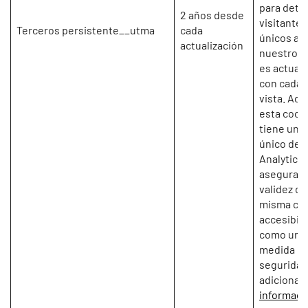
para dete
2 años desde
visitantes
Terceros persistente__utma
cada
únicos a
actualización
nuestro si
es actuali
con cada 
vista. Ad
esta cook
tiene un I
único de 
Analytics
asegura ta
validez de
misma co
accesibili
como una
medida d
seguridad
adicional.
informaci