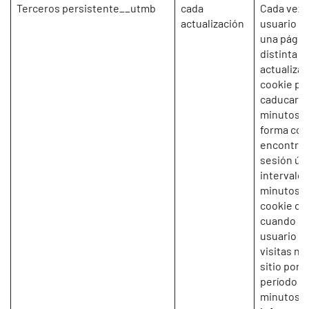
Terceros persistente__utmb
cada
Cada vez 
actualización
usuario vi
una págin
distinta s
actualiza 
cookie pa
caducar a 
minutos, 
forma con
encontrar
sesión ún
intervalos
minutos. 
cookie ca
cuando u
usuario d
visitas nu
sitio por 
período d
minutos.