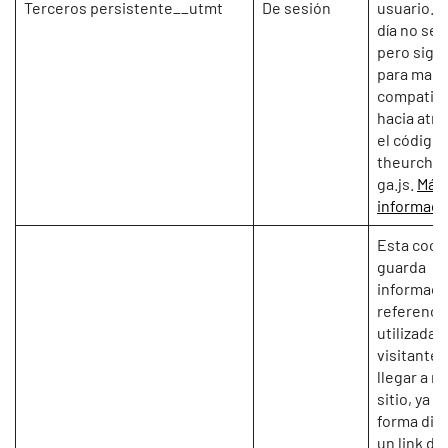
Terceros persistente__utmt
De sesión
usuario. 
día no se u
pero sigu
para man
compatibi
hacia atrá
el código 
theurchin.
ga.js.
Más
informaci
Esta cook
guarda
informaci
referenci
utilizadas
visitante 
llegar a n
sitio, ya s
forma dire
un link de