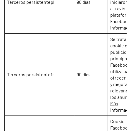
Terceros persistentepl
90 días
iniciaron 
a través d
plataform
Facebook
informaci
Se trata d
cookie de
publicida
principal 
Facebook.
utiliza par
Terceros persistentefr
90 días
ofrecer, a
y mejorar 
relevanci
los anunci
Más
informaci
Cookie de
Facebook