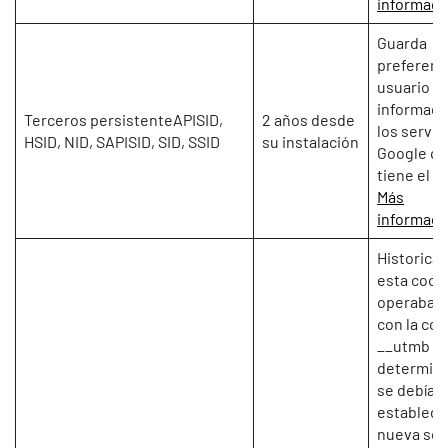
informaci
Guarda
preferenc
usuario y 
informaci
Terceros persistenteAPISID,
2 años desde
los servic
HSID, NID, SAPISID, SID, SSID
su instalación
Google q
tiene el u
Más
informaci
Historica
esta cook
operaba j
con la coo
__utmb p
determina
se debía
establece
nueva ses