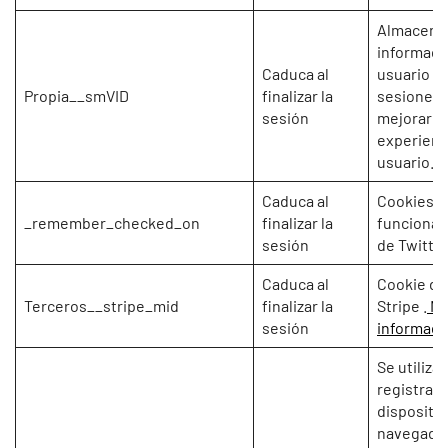
Almacena
informaci
Caduca al
usuario y 
Propia__smVID
finalizar la
sesiones 
sesión
mejorar la
experienc
usuario.
Caduca al
Cookies c
_remember_checked_on
finalizar la
funcional
sesión
de Twitter
Caduca al
Cookie de
Terceros__stripe_mid
finalizar la
Stripe .
Má
sesión
informaci
Se utiliza
registrar 
dispositiv
navegado