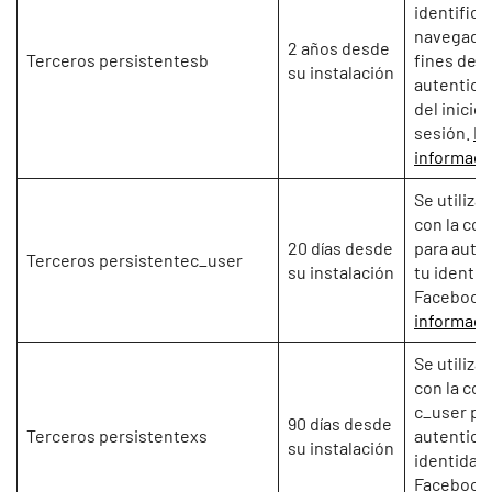
identifica 
navegado
2 años desde
Terceros persistentesb
fines de
su instalación
autentica
del inicio
sesión.
M
informaci
Se utiliza 
con la coo
20 días desde
para aute
Terceros persistentec_user
su instalación
tu identid
Facebook
informaci
Se utiliza 
con la coo
c_user pa
90 días desde
Terceros persistentexs
autenticar
su instalación
identidad
Facebook