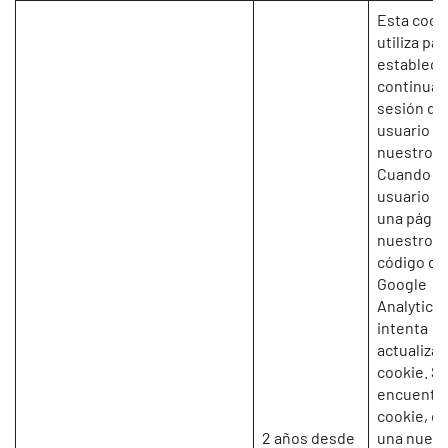
Esta cook
utiliza par
establece
continuar
sesión de
usuario e
nuestro si
Cuando u
usuario vi
una págin
nuestro si
código de
Google
Analytics
intenta
actualizar
cookie. Si
encuentra
cookie, cr
2 años desde
una nueva