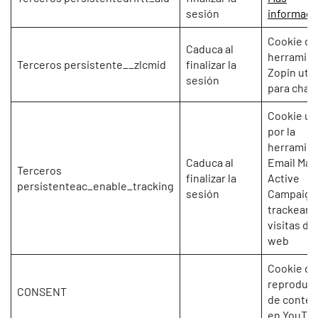
sesión
informaci
Cookie de 
Caduca al
herramie
Terceros persistente__zlcmid
finalizar la
Zopin util
sesión
para chat
Cookie uti
por la
herramien
Caduca al
Email Mar
Terceros
finalizar la
Active
persistenteac_enable_tracking
sesión
Campaign
trackear l
visitas de 
web
Cookie de
reproduc
CONSENT
de conten
en YouTu