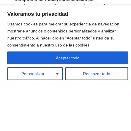
condiciones exigentes como vientos cruzados,
altitud y clima variable.
Valoramos tu privacidad
Asimismo, se mencionan los accesos terrestres
Usamos cookies para mejorar su experiencia de navegación,
a través de rutas de montaña, incluyendo
mostrarle anuncios o contenidos personalizados y analizar
servicios de transporte regional como Trans
nuestro tráfico. Al hacer clic en “Aceptar todo” usted da su
Sandoná, fundamentales para la movilidad local.
consentimiento a nuestro uso de las cookies.
Aceptar todo
La Lic. Irina Grassmann durante la
entrevista para Contexto Turístico,
Personalizar
Rechazar todo
conectando desde Alemania con
Fernando Milo en Buenos Aires,
abordando el enoturismo argentino en el
mercado DACH, sus mini-documentales
Pioneros del Turismo y su viaje
periodístico a Nariño.