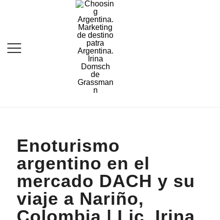
Destination Marketing – Periodismo
Irina Domsch de
Turístico
Grassmann – Choosing
Argentina
Enoturismo
argentino en el
mercado DACH y su
viaje a Nariño,
Colombia | Lic. Irina