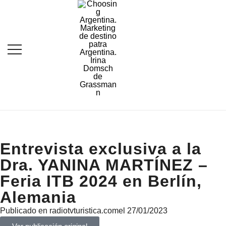
Destination Marketing – Periodismo
Irina Domsch de
Turístico
Grassmann – Choosing
Argentina
Entrevista exclusiva a la
Dra. YANINA MARTÍNEZ –
Feria ITB 2024 en Berlín,
Alemania
Publicado en radiotvturistica.com
el 27/01/2023