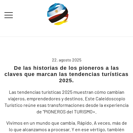
Saltar
al
contenido
Destination Marketing – Periodismo
Irina Domsch de
Turístico
Grassmann – Choosing
Argentina
22. agosto 2025
De las historias de los pioneros a las
claves que marcan las tendencias turísticas
2025.
Las tendencias turísticas 2025 muestran cómo cambian
viajeros, emprendedores y destinos. Este Caleidoscopio
Turístico reúne esas transformaciones desde la experiencia
de “PIONEROS del TURISMO».
Vivimos en un mundo que cambia. Rápido. A veces, más de
lo que alcanzamos a procesar. Y en ese vértigo, también