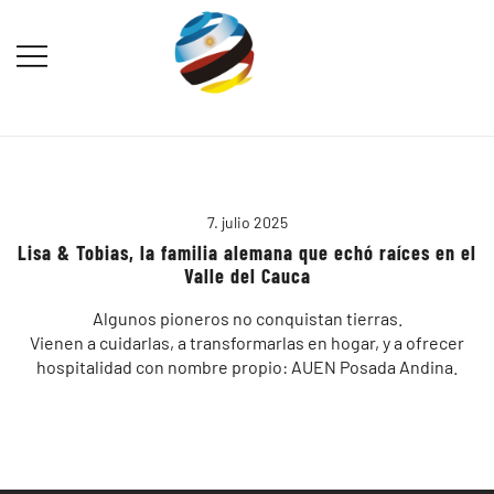
Saltar
al
contenido
Destination Marketing – Periodismo
Irina Domsch de Grassmann –
Turístico
Choosing Argentina
7. julio 2025
Lisa & Tobias, la familia alemana que echó raíces en el
Valle del Cauca
Algunos pioneros no conquistan tierras.
Vienen a cuidarlas, a transformarlas en hogar, y a ofrecer
hospitalidad con nombre propio: AUEN Posada Andina.