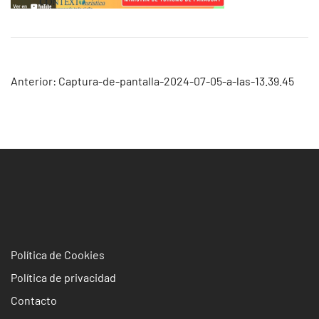
Navegación
Anterior:
Captura-de-pantalla-2024-07-05-a-las-13.39.45
de
entradas
Política de Cookies
Política de privacidad
Contacto