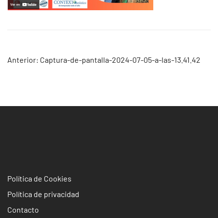
Navegación
Anterior:
Captura-de-pantalla-2024-07-05-a-las-13.41.42
de
entradas
Política de Cookies
Política de privacidad
Contacto