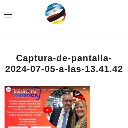
Saltar
al
contenido
Destination Marketing – Periodismo
Irina Domsch de
Turístico
Grassmann – Choosing
Argentina
Captura-de-pantalla-
2024-07-05-a-las-13.41.42