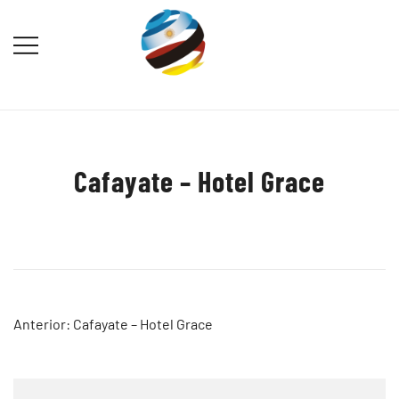
Saltar
al
contenido
Destination Marketing – Periodismo
Irina Domsch de Grassmann –
Turístico
Choosing Argentina
Cafayate – Hotel Grace
Navegación
Anterior:
Cafayate – Hotel Grace
de
entradas