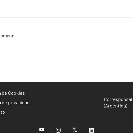
assmann
ca de Cookies
Corresponsal 
a de privacidad
(Argentina)
cto