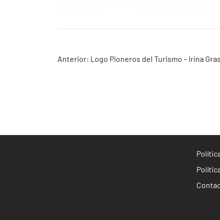
Navegación
Anterior:
Logo Pioneros del Turismo – Irina Gr
de
entradas
Políti
Polític
Conta