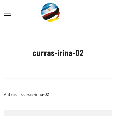
Saltar
al
contenido
Destination Marketing – Periodismo
Irina Domsch de Grassmann –
Turístico
Choosing Argentina
curvas-irina-02
Navegación
Anterior:
curvas-irina-02
de
entradas