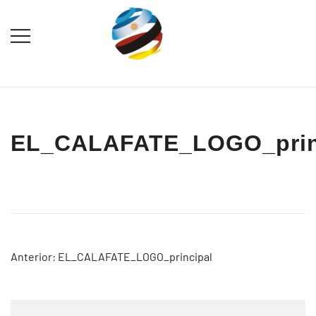
Saltar
al
contenido
Destination Marketing – Periodismo
Irina Domsch de
Turístico
Grassmann – Choosing
Argentina
EL_CALAFATE_LOGO_prin
Navegación
Anterior:
EL_CALAFATE_LOGO_principal
de
entradas