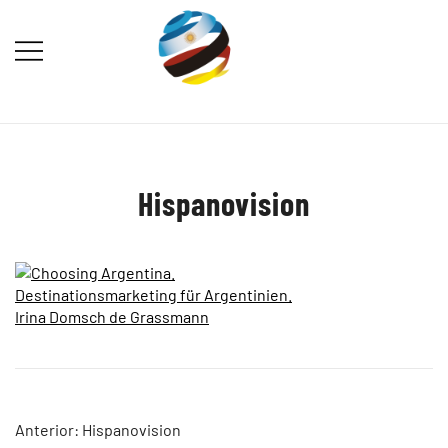
Saltar
al
contenido
Destination Marketing – Periodismo
Irina Domsch de Grassmann –
Turístico
Choosing Argentina
Hispanovision
Navegación
Anterior:
Hispanovision