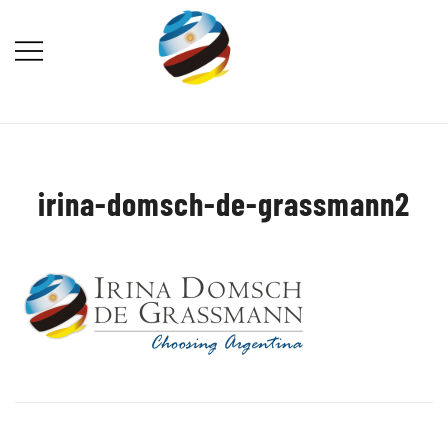
Saltar
al
contenido
Destination Marketing – Periodismo
Irina Domsch de Grassmann –
Turístico
Choosing Argentina
irina-domsch-de-grassmann2