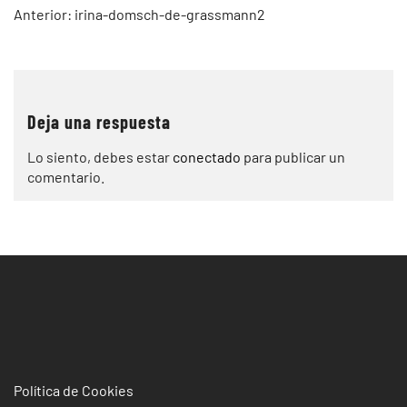
Navegación
Anterior:
irina-domsch-de-grassmann2
de
entradas
Deja una respuesta
Lo siento, debes estar
conectado
para publicar un
comentario.
Política de Cookies