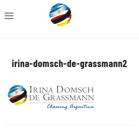
Saltar
al
contenido
Destination Marketing – Periodismo
Irina Domsch de Grassmann –
Turístico
Choosing Argentina
irina-domsch-de-grassmann2