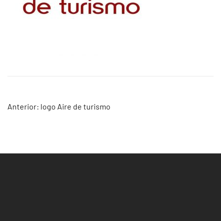
Navegación
Anterior:
logo Aire de turismo
de
entradas