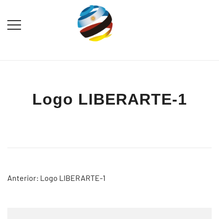
Saltar
al
contenido
Destination Marketing – Periodismo
Irina Domsch de
Turístico
Grassmann – Choosing
Argentina
Logo LIBERARTE-1
Navegación
Anterior:
Logo LIBERARTE-1
de
entradas