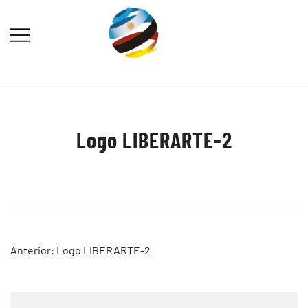
Saltar
al
contenido
Destination Marketing – Periodismo
Irina Domsch de Grassmann –
Turístico
Choosing Argentina
Logo LIBERARTE-2
Navegación
Anterior:
Logo LIBERARTE-2
de
entradas