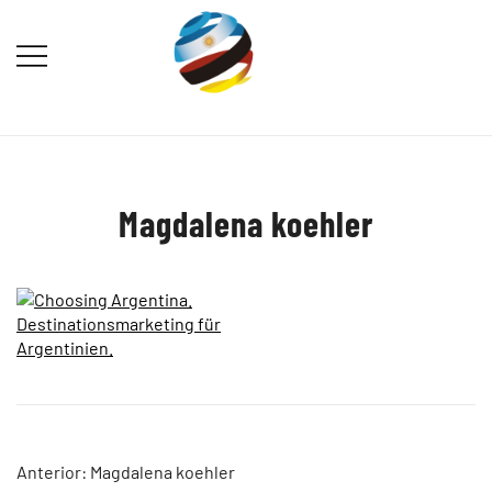
Saltar
al
contenido
Destination Marketing – Periodismo
Irina Domsch de Grassmann –
Turístico
Choosing Argentina
Magdalena koehler
Navegación
Anterior:
Magdalena koehler