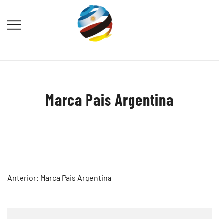
Saltar
al
contenido
Destination Marketing – Periodismo
Irina Domsch de Grassmann –
Turístico
Choosing Argentina
Marca Pais Argentina
Navegación
Anterior:
Marca Pais Argentina
de
entradas