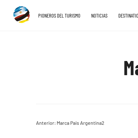
Saltar
al
PIONEROS DEL TURISMO
NOTICIAS
DESTINATI
contenido
Destination Marketing – Periodismo Turístico
Irina Domsch de Grassmann – Choosing Argentina
M
Navegación
Anterior:
Marca Pais Argentina2