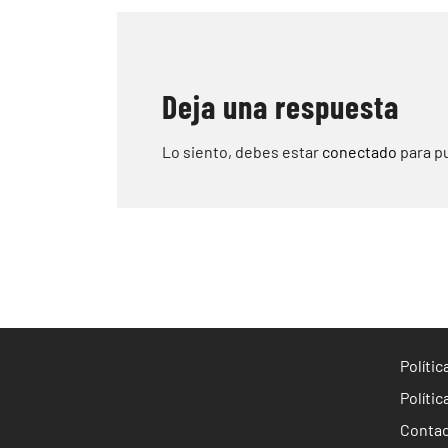
de
entradas
Deja una respuesta
Lo siento, debes estar
conectado
para pu
Políti
Polític
Conta