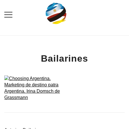
Saltar
al
contenido
Destination Marketing – Periodismo
Irina Domsch de
Turístico
Grassmann – Choosing
Argentina
Bailarines