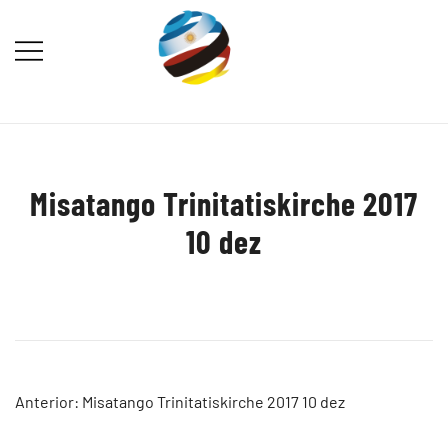
Saltar
al
contenido
Destination Marketing – Periodismo
Irina Domsch de Grassmann –
Turístico
Choosing Argentina
Misatango Trinitatiskirche 2017
10 dez
Navegación
Anterior:
Misatango Trinitatiskirche 2017 10 dez
de