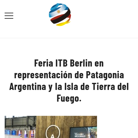
Saltar
al
contenido
Destination Marketing – Periodismo
Irina Domsch de Grassmann –
Turístico
Choosing Argentina
Feria ITB Berlin en
representación de Patagonia
Argentina y la Isla de Tierra del
Fuego.