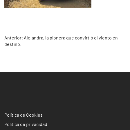
Navegación
Anterior:
Alejandra, la pionera que convirtió el viento en
destino.
de
entradas
Política de Cookies
Política de privacidad