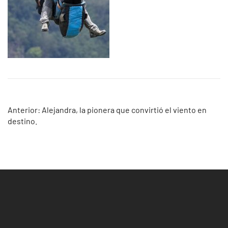
Navegación
Anterior:
Alejandra, la pionera que convirtió el viento en
destino.
de
entradas