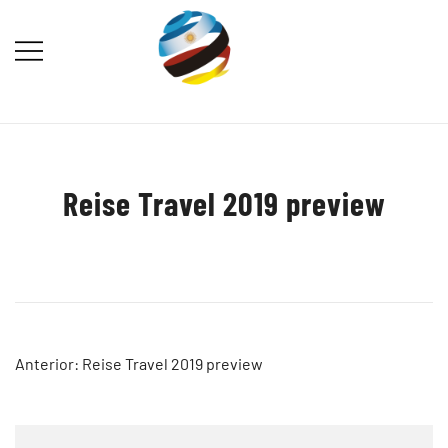
Saltar
al
contenido
Destination Marketing – Periodismo
Irina Domsch de Grassmann –
Turístico
Choosing Argentina
Reise Travel 2019 preview
Navegación
Anterior:
Reise Travel 2019 preview
de
entradas