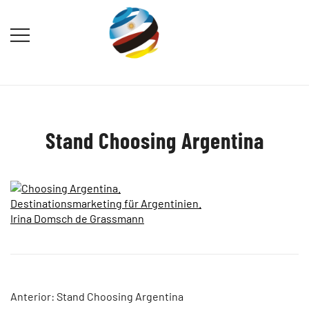
Saltar
al
contenido
Destination Marketing – Periodismo
Irina Domsch de Grassmann –
Turístico
Choosing Argentina
Stand Choosing Argentina
Navegación
Anterior:
Stand Choosing Argentina