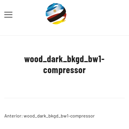
Saltar
al
contenido
Destination Marketing – Periodismo
Irina Domsch de Grassmann –
Turístico
Choosing Argentina
wood_dark_bkgd_bw1-
compressor
Navegación
Anterior:
wood_dark_bkgd_bw1-compressor
de